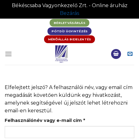
Békéscsaba Vagyonkezelő Zrt. - Online áruház
Bezárás
Skip
BÉRLETVÁSÁRLÁS
to
PÓTDÍJ ÜGYINTÉZÉS
content
MÉRŐÁLLÁS BEJELENTÉS
Elfelejtett jelszó? A felhasználói név, vagy email cím
megadását követően küldünk egy hivatkozást,
amelynek segítségével új jelszót lehet létrehozni
email-en keresztül.
Kötelező
Felhasználónév vagy e-mail cím
*