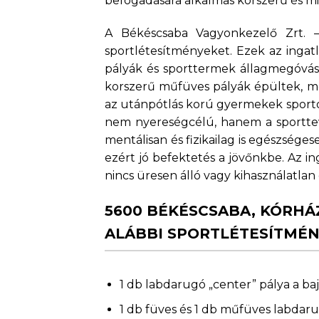
befogadására alkalmas korszerű és mi
A Békéscsaba Vagyonkezelő Zrt. –
sportlétesítményeket. Ezek az ingatl
pályák és sporttermek állagmegóvás
korszerű műfüves pályák épültek, me
az utánpótlás korú gyermekek sportol
nem nyereségcélú, hanem a sporttev
mentálisan és fizikailag is egészség
ezért jó befektetés a jövőnkbe. Az i
nincs üresen álló vagy kihasználatlan
5600 BÉKÉSCSABA, KÓRHÁ
ALÁBBI SPORTLÉTESÍTMÉ
1 db labdarugó „center” pálya a b
1 db füves és 1 db műfüves labdar