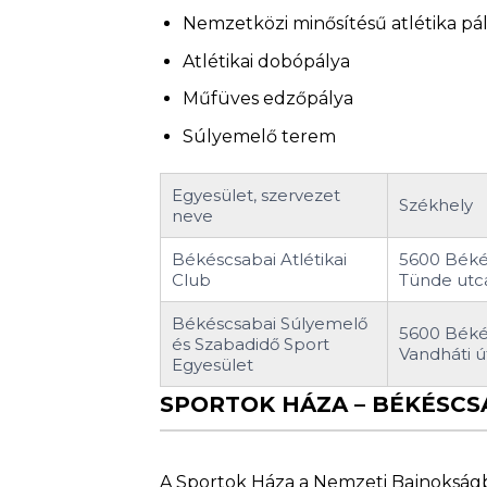
Nemzetközi minősítésű atlétika pá
Atlétikai dobópálya
Műfüves edzőpálya
Súlyemelő terem
Egyesület, szervezet
Székhely
neve
Békéscsabai Atlétikai
5600 Béké
Club
Tünde utc
Békéscsabai Súlyemelő
5600 Béké
és Szabadidő Sport
Vandháti út
Egyesület
SPORTOK HÁZA – BÉKÉSCS
A Sportok Háza a Nemzeti Bajnokság