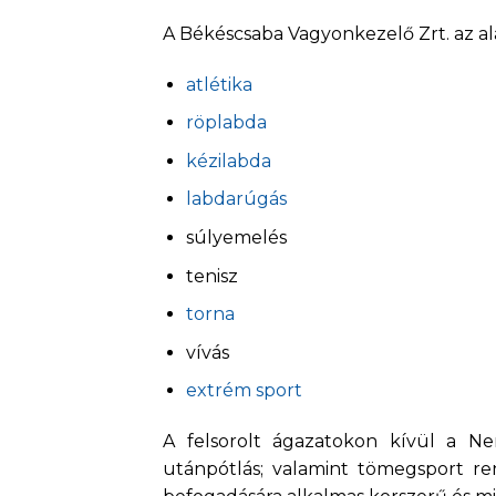
A Békéscsaba Vagyonkezelő Zrt. az al
atlétika
röplabda
kézilabda
labdarúgás
súlyemelés
tenisz
torna
vívás
extrém sport
A felsorolt ágazatokon kívül a N
utánpótlás; valamint tömegsport 