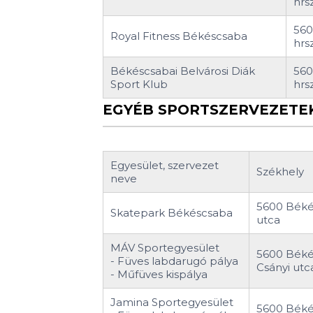
hrsz
560
Royal Fitness Békéscsaba
hrsz
Békéscsabai Belvárosi Diák
560
Sport Klub
hrsz
EGYÉB SPORTSZERVEZETE
Egyesület, szervezet
Székhely
neve
5600 Béké
Skatepark Békéscsaba
utca
MÁV Sportegyesület
5600 Béké
- Füves labdarugó pálya
Csányi utca
- Műfüves kispálya
Jamina Sportegyesület
5600 Béké