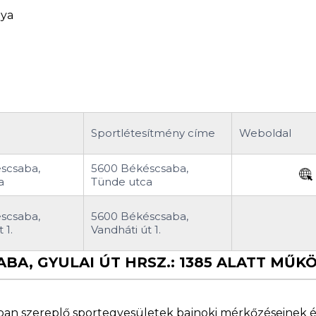
lya
Sportlétesítmény címe
Weboldal
scsaba,
5600 Békéscsaba,
a
Tünde utca
scsaba,
5600 Békéscsaba,
 1.
Vandháti út 1.
ABA, GYULAI ÚT HRSZ.: 1385 ALATT MŰ
ban szereplő sportegyesületek bajnoki mérkőzéseinek