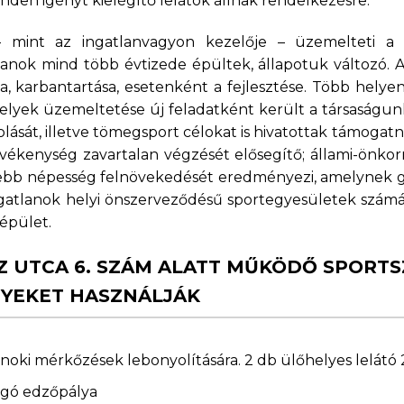
nden igényt kielégítő lelátók állnak rendelkezésre.
 mint az ingatlanvagyon kezelője – üzemelteti a 
anok mind több évtizede épültek, állapotuk változó. A 
a, karbantartása, esetenként a fejlesztése. Több hely
lyek üzemeltetése új feladatként került a társaságun
ását, illetve tömegsport célokat is hivatottak támogat
ékenység zavartalan végzését elősegítő; állami-önkorm
esebb népesség felnövekedését eredményezi, amelynek g
ngatlanok helyi önszerveződésű sportegyesületek számár
 épület.
Z UTCA 6. SZÁM ALATT MŰKÖDŐ SPORTS
NYEKET HASZNÁLJÁK
ajnoki mérkőzések lebonyolítására. 2 db ülőhelyes lelát
ugó edzőpálya