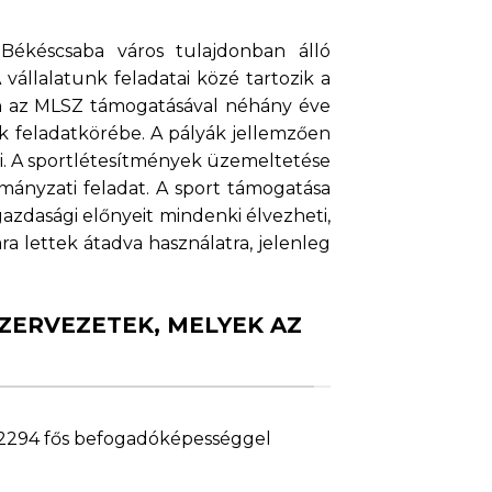
Békéscsaba város tulajdonban álló
vállalatunk feladatai közé tartozik a
en az MLSZ támogatásával néhány éve
k feladatkörébe. A pályák jellemzően
ni. A sportlétesítmények üzemeltetése
ányzati feladat. A sport támogatása
azdasági előnyeit mindenki élvezheti,
a lettek átadva használatra, jelenleg
ZERVEZETEK, MELYEK AZ
ó 2294 fős befogadóképességgel