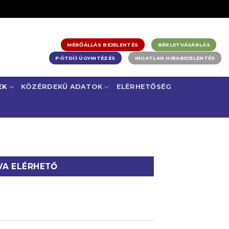
MÉRŐÁLLÁS BEJELENTÉS
BÉRLETVÁSÁRLÁS
PÓTDÍJ ÜGYINTÉZÉS
INGATLAN HIBABEJELENTÉS
EK
KÖZÉRDEKŰ ADATOK
ELÉRHETŐSÉG
VA ELÉRHETŐ