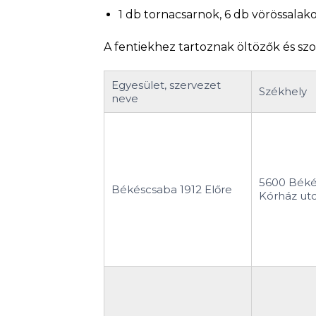
1 db tornacsarnok, 6 db vörössalako
A fentiekhez tartoznak öltözők és szo
Egyesület, szervezet
Székhely
neve
5600 Béké
Békéscsaba 1912 Előre
Kórház utc