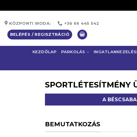
Skip
to
KÖZPONTI IRODA:
+36 66 445 542
content
BELÉPÉS / REGISZTRÁCIÓ
KEZDŐLAP
PARKOLÁS
INGATLANKEZELÉS
SPORTLÉTESÍTMÉNY 
A BÉSCSABA
BEMUTATKOZÁS