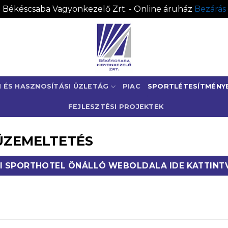
Békéscsaba Vagyonkezelő Zrt. - Online áruház
Bezárás
I ÉS HASZNOSÍTÁSI ÜZLETÁG
PIAC
SPORTLÉTESÍTMÉNY
FEJLESZTÉSI PROJEKTEK
ÜZEMELTETÉS
I SPORTHOTEL ÖNÁLLÓ WEBOLDALA IDE KATTINT