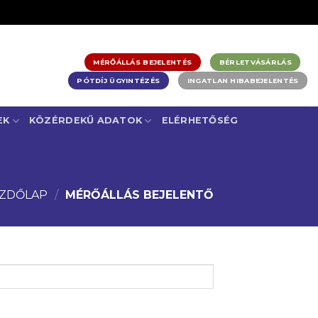
MÉRŐÁLLÁS BEJELENTÉS
BÉRLETVÁSÁRLÁS
PÓTDÍJ ÜGYINTÉZÉS
INGATLAN HIBABEJELENTÉS
EK
KÖZÉRDEKŰ ADATOK
ELÉRHETŐSÉG
ZDŐLAP
/
MÉRŐÁLLÁS BEJELENTŐ