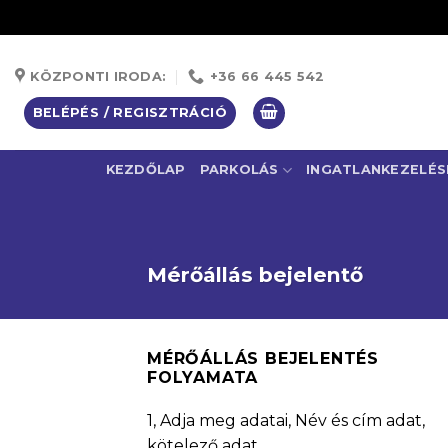
Skip
to
KÖZPONTI IRODA:
+36 66 445 542
content
BELÉPÉS / REGISZTRÁCIÓ
KEZDŐLAP
PARKOLÁS
INGATLANKEZELÉS
Mérőállás bejelentő
MÉRŐÁLLÁS BEJELENTÉS
FOLYAMATA
1, Adja meg adatai, Név és cím adat,
kötelező adat.