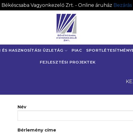
Békéscsaba Vagyonkezelő Zrt. - Online áruház
Bezárás
I ÉS HASZNOSÍTÁSI ÜZLETÁG
PIAC
SPORTLÉTESÍTMÉNY
FEJLESZTÉSI PROJEKTEK
KE
Név
Bérlemény címe