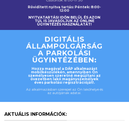
Csütörtök: 8:00-17:30
Rövidített nyitva tartás: Péntek: 8:00-
12:00
NYITVATARTÁSI IDŐN BELÜL ÉS AZON
TÚL IS JAVASOLJUK AZ ONLINE
ÜGYINTÉZÉS HASZNÁLATÁT!
DIGITÁLIS
ÁLLAMPOLGÁRSÁG
A PARKOLÁSI
ÜGYINTÉZÉBEN:
Hozza magával a DÁP alkalmazást
mobilkészülékén, amennyiben Ön
személyesen szeretné megújítani az
övezetben lakó magányszemélyek
éves parkolási regisztrációját!.
Az alkalmazásban szerepel az Ön lakóhelye és
az autójának adatai.
AKTUÁLIS INFORMÁCIÓK: