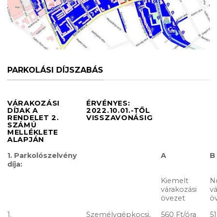
PARKOLÁSI DÍJSZABÁS
VÁRAKOZÁSI
ÉRVÉNYES:
DÍJAK A
2022.10.01.-TŐL
RENDELET 2.
VISSZAVONÁSIG
SZÁMÚ
MELLÉKLETE
ALAPJÁN
1. Parkolószelvény
A
B
díja:
Kiemelt
N
várakozási
vá
övezet
ö
1.
Személygépkocsi,
560 Ft/óra
51