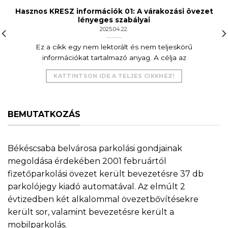
Hasznos KRESZ információk 01: A várakozási övezet
lényeges szabályai
2025.04.22.
Ez a cikk egy nem lektorált és nem teljeskörű
információkat tartalmazó anyag. A célja az
KATTINTSON IDE A TELJES CIKKHEZ!
BEMUTATKOZÁS
Békéscsaba belvárosa parkolási gondjainak
megoldása érdekében 2001 februártól
fizetőparkolási övezet került bevezetésre 37 db
parkolójegy kiadó automatával. Az elmúlt 2
évtizedben két alkalommal övezetbővítésekre
került sor, valamint bevezetésre került a
mobilparkolás.