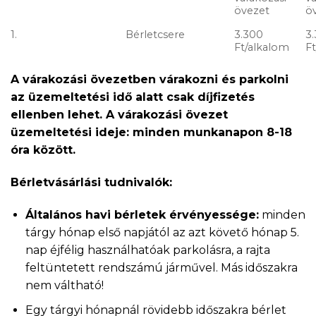
övezet
ö
1.
Bérletcsere
3.300
3
Ft/alkalom
F
A várakozási övezetben várakozni és parkolni
az üzemeltetési idő alatt csak díjfizetés
ellenben lehet. A várakozási övezet
üzemeltetési ideje: minden munkanapon 8-18
óra között.
Bérletvásárlási tudnivalók:
Általános havi bérletek érvényessége:
minden
tárgy hónap első napjától az azt követő hónap 5.
nap éjfélig használhatóak parkolásra, a rajta
feltüntetett rendszámú járművel. Más időszakra
nem váltható!
Egy tárgyi hónapnál rövidebb időszakra bérlet