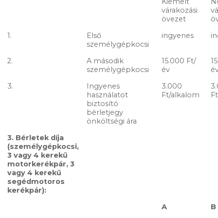
Kiemelt
N
várakozási
vá
övezet
ö
1.
Első
ingyenes
i
személygépkocsi
2.
A második
15.000 Ft/
15
személygépkocsi
év
é
3.
Ingyenes
3.000
3
használatot
Ft/alkalom
F
biztosító
bérletjegy
önköltségi ára
3. Bérletek díja
(személygépkocsi,
3 vagy 4 kerekű
motorkerékpár, 3
vagy 4 kerekű
segédmotoros
kerékpár):
A
B