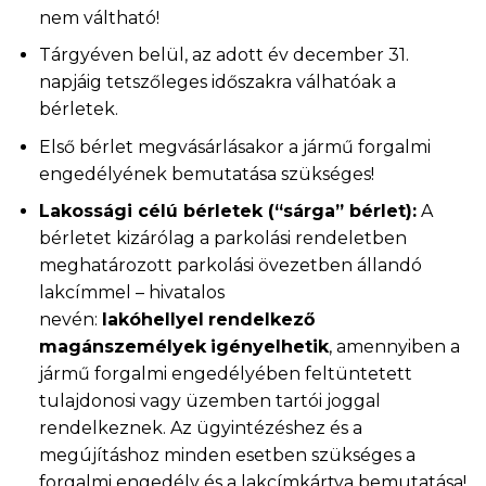
nem váltható!
Tárgyéven belül, az adott év december 31.
napjáig tetszőleges időszakra válhatóak a
bérletek.
Első bérlet megvásárlásakor a jármű forgalmi
engedélyének bemutatása szükséges!
Lakossági célú bérletek (“sárga” bérlet):
A
bérletet kizárólag a parkolási rendeletben
meghatározott parkolási övezetben állandó
lakcímmel – hivatalos
nevén:
lakóhellyel
rendelkező
magánszemélyek
igényelhetik
, amennyiben a
jármű forgalmi engedélyében feltüntetett
tulajdonosi vagy üzemben tartói joggal
rendelkeznek. Az ügyintézéshez és a
megújításhoz minden esetben szükséges a
forgalmi engedély és a lakcímkártya bemutatása!