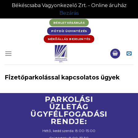
Békéscsaba Vagyonkezelő Zrt. - Online áruház
Bezárás
Skip
BÉRLETVÁSÁRLÁS
to
PÓTDÍJ ÜGYINTÉZÉS
content
MÉRŐÁLLÁS BEJELENTÉS
Fizetőparkolással kapcsolatos ügyek
PARKOLÁSI
ÜZLETÁG
ÜGYFÉLFOGADÁSI
RENDJE:
Hétő, kedd szerda: 8:00-15:00