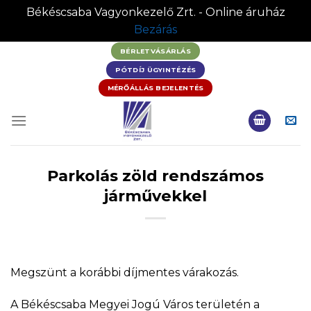
Békéscsaba Vagyonkezelő Zrt. - Online áruház
Bezárás
Skip
BÉRLETVÁSÁRLÁS
to
PÓTDÍJ ÜGYINTÉZÉS
content
MÉRŐÁLLÁS BEJELENTÉS
Parkolás zöld rendszámos
járművekkel
Megszünt a korábbi díjmentes várakozás.
A Békéscsaba Megyei Jogú Város területén a