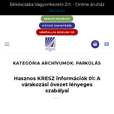
Békéscsaba Vagyonkezelő Zrt. - Online áruház
Bezárás
Skip
BÉRLETVÁSÁRLÁS
to
PÓTDÍJ ÜGYINTÉZÉS
content
MÉRŐÁLLÁS BEJELENTÉS
KATEGÓRIA ARCHÍVUMOK:
PARKOLÁS
Hasznos KRESZ információk 01: A
várakozási övezet lényeges
szabályai