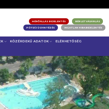
MÉRŐÁLLÁS BEJELENTÉS
BÉRLETVÁSÁRLÁS
PÓTDÍJ ÜGYINTÉZÉS
INGATLAN HIBABEJELENTÉS
EK
KÖZÉRDEKŰ ADATOK
ELÉRHETŐSÉG