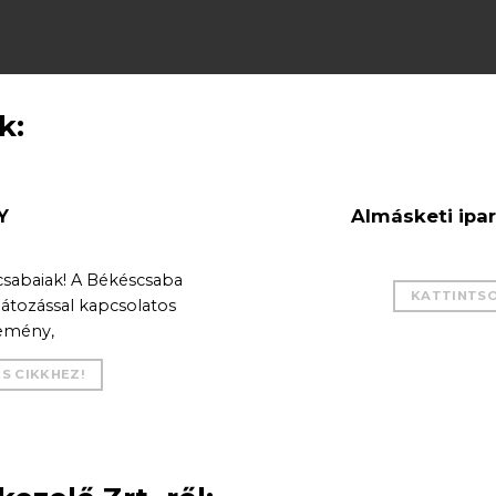
k:
Y
Almásketi ipari
scsabaiak! A Békéscsaba
KATTINTSON
látozással kapcsolatos
lemény,
ES CIKKHEZ!