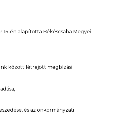
r 15-én alapította Békéscsaba Megyei
nk között létrejött megbízási
adása,
beszedése, és az önkormányzati