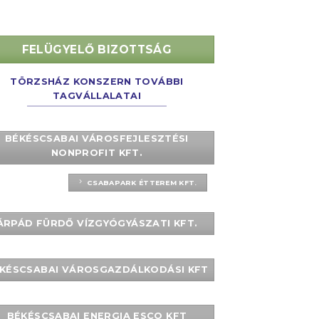
FELÜGYELŐ BIZOTTSÁG
TÖRZSHÁZ KONSZERN TOVÁBBI
TAGVÁLLALATAI
BÉKÉSCSABAI VÁROSFEJLESZTÉSI
NONPROFIT KFT.
CSABAPARK ÉTTEREM KFT.
ÁRPÁD FÜRDŐ VÍZGYÓGYÁSZATI KFT.
KÉSCSABAI VÁROSGAZDÁLKODÁSI KFT
BÉKÉSCSABAI ENERGIA ESCO KFT