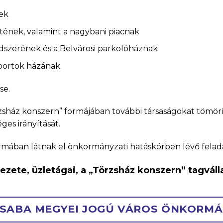
ek
etének, valamint a nagybani piacnak
dszerének és a Belvárosi parkolóháznak
Sportok házának
se.
sház konszern” formájában további társaságokat tömörít
es irányítását.
formában látnak el önkormányzati hatáskörben lévő felad
ezete, üzletágai, a „Törzsház konszern” tagválla
SABA MEGYEI JOGÚ VÁROS ÖNKORM