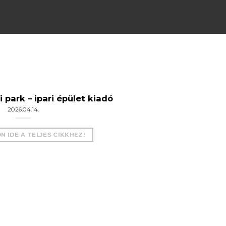
 park – ipari épület kiadó
2026.04.14.
 IDE A TELJES CIKKHEZ!