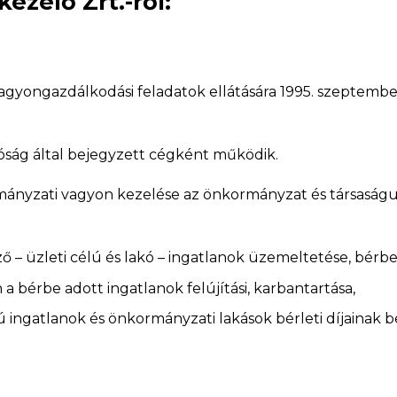
zelő Zrt.-ről:
agyongazdálkodási feladatok ellátására 1995. szeptembe
íróság által bejegyzett cégként működik.
mányzati vagyon kezelése az önkormányzat és társaságu
 – üzleti célú és lakó – ingatlanok üzemeltetése, bérbe
a bérbe adott ingatlanok felújítási, karbantartása,
ú ingatlanok és önkormányzati lakások bérleti díjainak 