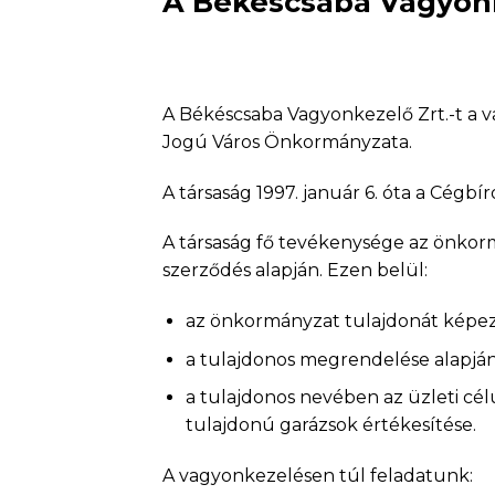
A Békéscsaba Vagyonke
A Békéscsaba Vagyonkezelő Zrt.-t a v
Jogú Város Önkormányzata.
A társaság 1997. január 6. óta a Cégb
A társaság fő tevékenysége az önkor
szerződés alapján. Ezen belül:
az önkormányzat tulajdonát képező
a tulajdonos megrendelése alapján 
a tulajdonos nevében az üzleti cél
tulajdonú garázsok értékesítése.
A vagyonkezelésen túl feladatunk: