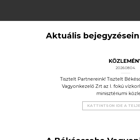
Aktuális bejegyzésein
 rend
KÖZLEMÉN
2026.08.04.
 a Békéscsaba
Tisztelt Partnereink! Tisztelt Béké
gadási rendje.
Vagyonkezelő Zrt az I. fokú vízkor
minisztériumi köz
KATTINTSON IDE A TELJ