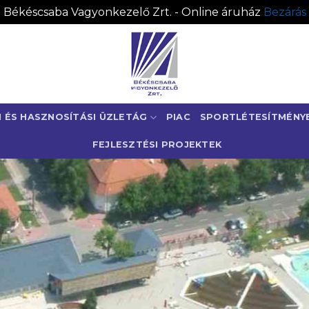
Békéscsaba Vagyonkezelő Zrt. - Online áruház
Bezárás
I ÉS HASZNOSÍTÁSI ÜZLETÁG
PIAC
SPORTLÉTESÍTMÉNY
FEJLESZTÉSI PROJEKTEK