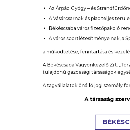
Az Árpád Gyógy – és Strandfürdőn
A Vásárcsarnok és piac teljes terül
Békéscsaba város fizetőpakoló ren
A város sportlétesítményeinek, a 
a működtetése, fenntartása és kezelé
A Békéscsaba Vagyonkezelő Zrt. „Törz
tulajdonú gazdasági társaságok egység
A tagvállalatok önálló jogi személy 
A társaság szerv
BÉKÉSC