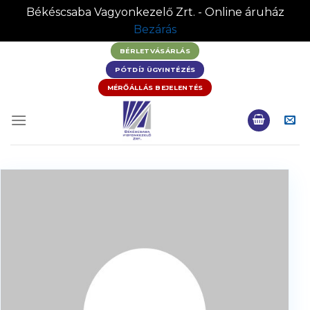
Békéscsaba Vagyonkezelő Zrt. - Online áruház
Bezárás
BÉRLETVÁSÁRLÁS
PÓTDÍJ ÜGYINTÉZÉS
MÉRŐÁLLÁS BEJELENTÉS