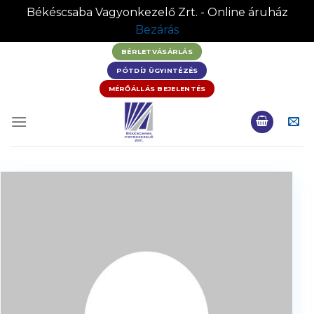
Békéscsaba Vagyonkezelő Zrt. - Online áruház
Bezárás
BÉRLETVÁSÁRLÁS
PÓTDÍJ ÜGYINTÉZÉS
MÉRŐÁLLÁS BEJELENTÉS