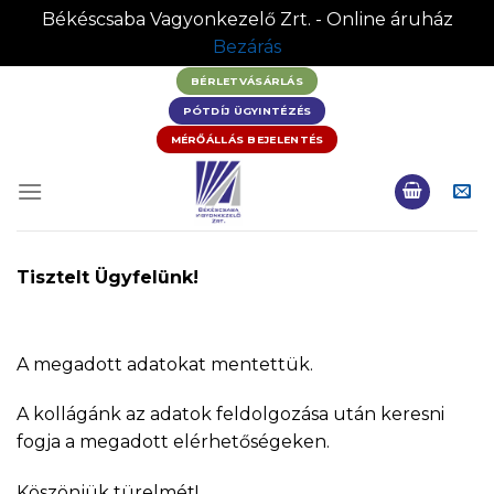
Békéscsaba Vagyonkezelő Zrt. - Online áruház
Bezárás
Skip
BÉRLETVÁSÁRLÁS
to
PÓTDÍJ ÜGYINTÉZÉS
content
MÉRŐÁLLÁS BEJELENTÉS
Tisztelt Ügyfelünk!
A megadott adatokat mentettük.
A kollágánk az adatok feldolgozása után keresni
fogja a megadott elérhetőségeken.
Köszönjük türelmét!