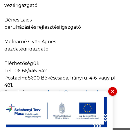
vezérigazgató
Dénes Lajos
beruházási és fejlesztési igazgató
Molnárné Győri Ágnes
gazdasági igazgató
Elérhetőségük:
Tel.: 06-66/445-542
Postacím: 5600 Békéscsaba, Irányi u. 4-6. vagy pf.
481.
×
E-mail cím:
vagyonkezelo@vagyonkezelozrt.hu