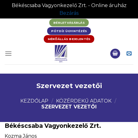
Békéscsaba Vagyonkezelő Zrt. - Online áruház
Bezárás
Skip
BÉRLETVÁSÁRLÁS
to
PÓTDÍJ ÜGYINTÉZÉS
content
MÉRŐÁLLÁS BEJELENTÉS
Szervezet vezetői
KEZDŐLAP
/
KÖZÉRDEKŰ ADATOK
/
SZERVEZET VEZETŐI
Békéscsaba Vagyonkezelő Zrt.
Kozma János