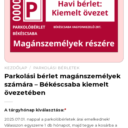
KEZDŐLAP
/
PARKOLÁSI BÉRLETEK
Parkolási bérlet magánszemélyek
számára – Békéscsaba kiemelt
övezetében
A tárgyhónap kiválasztása:
*
2025.07.01. nappal a parkolóbérletek árai emelkednek!
Válasszon egyszerre 1 db hónapot, majd tegye a kosárba a