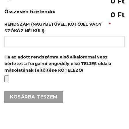
0 Ft
Összesen fizetendő:
0 Ft
RENDSZÁM (NAGYBETŰVEL, KÖTŐJEL VAGY
*
SZÓKÖZ NÉLKÜL!):
Ha az adott rendszámra első alkalommal vesz
bérletet a forgalmi engedély első TELJES oldala
másolatának feltöltése KÖTELEZŐ!
KOSÁRBA TESZEM